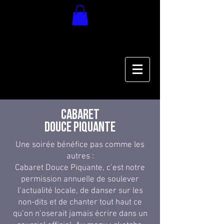
Cabaret
douce piquante
Une soirée bénéfice pas comme les
autres :
Cabaret Douce Piquante, c’est notre
permission annuelle de soulever
l’actualité locale, de danser sur les
non-dits et de chanter tout haut ce
qu’on n’oserait jamais écrire dans un